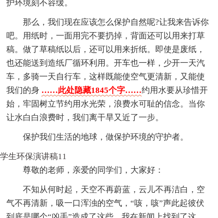
护环境刻不容缓。
那么，我们现在应该怎么保护自然呢?让我来告诉你
吧。用纸时，一面用完不要扔掉，背面还可以用来打草
稿。做了草稿纸以后，还可以用来折纸。即使是废纸，
也还能送到造纸厂循环利用。开车也一样，少开一天汽
车，多骑一天自行车，这样既能使空气更清新，又能使
我们的身
……此处隐藏1845个字……
约用水要从珍惜开
始，牢固树立节约用水光荣，浪费水可耻的信念。当你
让水白白浪费时，我们离干旱又近了一步。
保护我们生活的地球，做保护环境的守护者。
学生环保演讲稿11
尊敬的老师，亲爱的同学们，大家好：
不知从何时起，天空不再蔚蓝，云儿不再洁白，空
气不再清新，吸一口浑浊的空气，“咳，咳”声此起彼伏
到底是哪个“凶手”造成了这些，我在新闻上找到了这