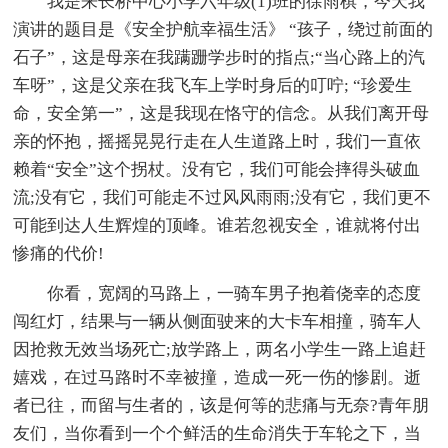
我是来长桥中心小学六年级(1)班的徐雨棋，今天我
演讲的题目是《安全护航幸福生活》 “孩子，绕过前面的
石子”，这是母亲在我蹒跚学步时的指点;“当心路上的汽
车呀”，这是父亲在我飞车上学时身后的叮咛; “珍爱生
命，安全第一”，这是我现在恪守的信念。从我们离开母
亲的怀抱，摇摇晃晃行走在人生道路上时，我们一直依
赖着“安全”这个拐杖。没有它，我们可能会摔得头破血
流;没有它，我们可能走不过风风雨雨;没有它，我们更不
可能到达人生辉煌的顶峰。谁若忽视安全，谁就将付出
惨痛的代价!
你看，宽阔的马路上，一骑车男子抱着侥幸的态度
闯红灯，结果与一辆从侧面驶来的大卡车相撞，骑车人
因抢救无效当场死亡;放学路上，两名小学生一路上追赶
嬉戏，在过马路时不幸被撞，造成一死一伤的惨剧。逝
者已往，而留与生者的，该是何等的悲痛与无奈?青年朋
友们，当你看到一个个鲜活的生命消失于车轮之下，当