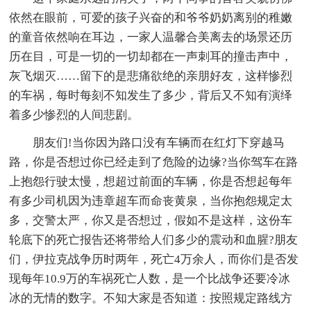
依然在眼前，可爱的孩子兴奋的和爷爷奶奶离别的稚嫩
的童音依然响在耳边，一家人温馨合美离去的场景还历
历在目，可是一切的一切却都在一声刺耳的撞击声中，
灰飞烟灭……留下的是悲痛欲绝的亲朋好友，这样惨烈
的车祸，每时每刻不知发生了多少，背后又不知有演绎
着多少惨烈的人间悲剧。
朋友们!当你因为路口没有车辆而在红灯下穿越马
路，你是否想过你已经走到了危险的边缘?当你驾车在路
上抱怨行驶太慢，想超过前面的车辆，你是否想起每年
有多少司机因为违章超车而命丧黄泉，当你抱怨规定太
多，交警太严，你又是否想过，假如不是这样，这份车
轮底下的死亡报告还将带给人们多少的震动和血腥?朋友
们，伊拉克战争历时两年，死亡4万余人，而你们是否发
现每年10.9万的车祸死亡人数，是一个比战争还要冷冰
冰的无情的数字。不知大家是否知道：按照规定路线方