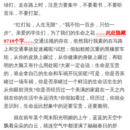
绿灯。走在路上时，注意力要集中，不要看书，不要听
音乐，不要打架。
“红灯短，人生无限”，“我不怕一百步，只怕一
步”。亲爱的学生们，为了我们的生命之花
……此处隐藏
9719个字……
交通法规的存在，依然我行我素的在马路
上和交通事故捉迷藏呢?试想：假如粗糙沉重的黑橡胶车
轮，从你的皮肤上碾过，从你健康的身躯上碾过，再聪
明的大脑又有什么用处呢?大家一定会说：生命是宝贵
的，谁会拿自己的生命和车祸开玩笑呢?可是，你是否亲
睹过一场车祸，你是否亲睹过一个鲜活的生命活生生的
从你眼前消失?你是否经历过一个美满的家庭在一天之内
就在你的生活中永远消失?你假如看过，经历过，你就会
意识到，生命远比想象中的还要宝贵，还要脆弱。
就在前年某个周末阳光明媚的上午，蓝蓝的天空中
飘着朵朵的白云，就连空气中都浸满了融融春日的舒