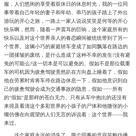
服，人们悠闲的享受着双休日的休息时光，我的一位同
事带着自己年轻的妻子和年幼、乖巧的孩子踏上了外出
游玩的开心之旅，一路上一家人说说笑笑是何等的开心
快乐啊，然而，随着一声震耳的巨响，这个家庭所有的
快乐以及对这个世界亲人的眷恋瞬间被统统带到了另一
个世界。这辆小巧的家庭轿车变成了如同飘落在路边的
一团揉皱的废纸，是什么造成了这种不幸的发生?没有避
免的可能么?这一切本是可以避免的。假如不是那位载重
车的司机因为疲惫驾驶竟然趴在方向盘上睡着了，假如
他在劳累时肯将车停在路边休息一下，假如他意识到自
己的疲惫驾驶会成为交通事故的隐患，假如┅┅所有
的"假如"是那样的苍白无力。只有从车中抱出的还没有
来得及看清这个多彩世界的小孩子的尸体和他微张的小
嘴仿佛在向观望的人们无言的诉说着：这个世界——我
来过。
这个家庭永远的消失了，两个同事的音容笑貌仿佛