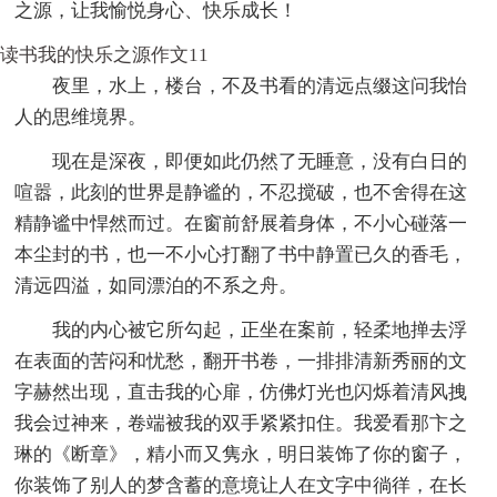
之源，让我愉悦身心、快乐成长！
读书我的快乐之源作文11
夜里，水上，楼台，不及书看的清远点缀这问我怡
人的思维境界。
现在是深夜，即便如此仍然了无睡意，没有白日的
喧嚣，此刻的世界是静谧的，不忍搅破，也不舍得在这
精静谧中悍然而过。在窗前舒展着身体，不小心碰落一
本尘封的书，也一不小心打翻了书中静置已久的香毛，
清远四溢，如同漂泊的不系之舟。
我的内心被它所勾起，正坐在案前，轻柔地掸去浮
在表面的苦闷和忧愁，翻开书卷，一排排清新秀丽的文
字赫然出现，直击我的心扉，仿佛灯光也闪烁着清风拽
我会过神来，卷端被我的双手紧紧扣住。我爱看那卞之
琳的《断章》，精小而又隽永，明日装饰了你的窗子，
你装饰了别人的梦含蓄的意境让人在文字中徜徉，在长