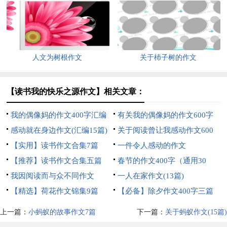
80篇）
人文为树根作文
关于杮子树的作文
【读书我的快乐之源作文】相关文章：
我的偶像妈的作文400字汇编
有关我的偶像妈的作文600字
六篇
感动就在身边作文(汇编15篇)
八篇
关于阅读曾让我感动作文600
【实用】读书作文合集7篇
字集锦8篇
一件令人感动的作文
【推荐】读书作文合集五篇
春节的作文400字（通用30
我因阅读而与众不同作文
篇）
一人在家作文(13篇)
【精选】荷花作文锦集9篇
【必备】除夕作文400字三篇
上一篇：
小蚂蚁的故事作文7篇
下一篇：
关于蚂蚁作文(15篇)