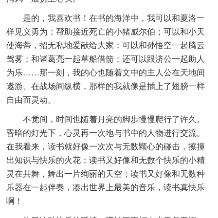
是的，我喜欢书！在书的海洋中，我可以和夏洛一
样见义勇为；帮助接近死亡的小猪威尔伯；可以和小天
使海蒂，招无私地爱献给大家；可以和孙悟空一起腾云
驾雾；和诸葛亮一起草船借箭；还可以跟济公一起助人
为乐……那一刻，我的心也随着文中的主人公在天地间
遨游、在战场间纵横，那样的我就像是插上了翅膀一样
自由而灵动。
不觉间，时间也随着月亮的脚步慢慢爬行了许久。
昏暗的灯光下，心灵再一次地与书中的人物进行交流。
在我看来，读书就好像一次次与无数颗心的碰击，擦撞
出知识与快乐的火花；读书又好像和无数个快乐的小精
灵在共舞，舞出一片绚丽的天空；读书又好像和无数种
乐器在一起伴奏，凑出世界上最美的音乐，读书真快乐
啊！