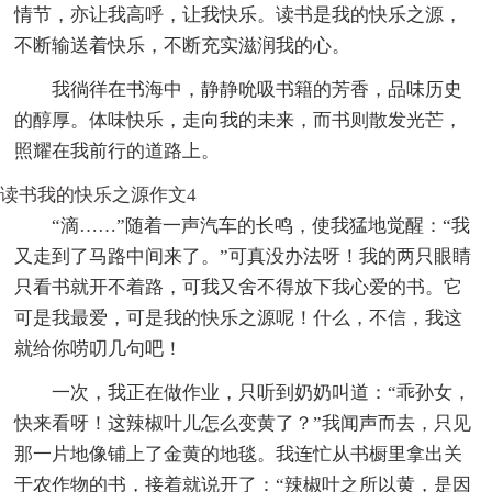
情节，亦让我高呼，让我快乐。读书是我的快乐之源，
不断输送着快乐，不断充实滋润我的心。
我徜徉在书海中，静静吮吸书籍的芳香，品味历史
的醇厚。体味快乐，走向我的未来，而书则散发光芒，
照耀在我前行的道路上。
读书我的快乐之源作文4
“滴……”随着一声汽车的长鸣，使我猛地觉醒：“我
又走到了马路中间来了。”可真没办法呀！我的两只眼睛
只看书就开不着路，可我又舍不得放下我心爱的书。它
可是我最爱，可是我的快乐之源呢！什么，不信，我这
就给你唠叨几句吧！
一次，我正在做作业，只听到奶奶叫道：“乖孙女，
快来看呀！这辣椒叶儿怎么变黄了？”我闻声而去，只见
那一片地像铺上了金黄的地毯。我连忙从书橱里拿出关
于农作物的书，接着就说开了：“辣椒叶之所以黄，是因