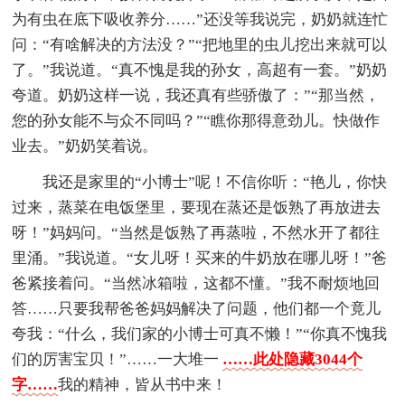
为有虫在底下吸收养分……”还没等我说完，奶奶就连忙
问：“有啥解决的方法没？”“把地里的虫儿挖出来就可以
了。”我说道。“真不愧是我的孙女，高超有一套。”奶奶
夸道。奶奶这样一说，我还真有些骄傲了：”“那当然，
您的孙女能不与众不同吗？”“瞧你那得意劲儿。快做作
业去。”奶奶笑着说。
我还是家里的“小博士”呢！不信你听：“艳儿，你快
过来，蒸菜在电饭堡里，要现在蒸还是饭熟了再放进去
呀！”妈妈问。“当然是饭熟了再蒸啦，不然水开了都往
里涌。”我说道。“女儿呀！买来的牛奶放在哪儿呀！”爸
爸紧接着问。“当然冰箱啦，这都不懂。”我不耐烦地回
答……只要我帮爸爸妈妈解决了问题，他们都一个竟儿
夸我：“什么，我们家的小博士可真不懒！”“你真不愧我
们的厉害宝贝！”……一大堆一
……此处隐藏3044个
字……
我的精神，皆从书中来！