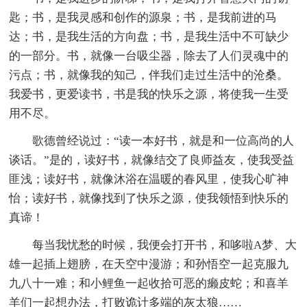
匙；书，是我灵感和创作的源泉；书，是我前进的马
达；书，是我生活的方向盘；书，是我生活中不可缺少
的一部分。书，就像一台吸尘器，除去了人们灵魂中的
污点；书，就像我的知己，伴我们走过生活中的沧桑。
我爱书，更爱读书，书是我的快乐之源，将使我一生受
用不尽。
歌德曾经说过：“读一本好书，就是和一位高尚的人
谈话。”是的，读好书，就像结交了良师益友，使我受益
匪浅；读好书，就像沐浴在温暖的春风里，使我心旷神
怡；读好书，就像找到了快乐之源，使我领悟到快乐的
真谛！
每当我忧愁的时候，我便会打开书，和哆啦A梦、大
雄一起插上翅膀，在天空中漫游；和孙悟空一起克服九
九八十一难；和小鲤鱼一起收拾可恶的癞皮蛇；和喜羊
羊们一起想办法，打败诡计多端的灰太狼……