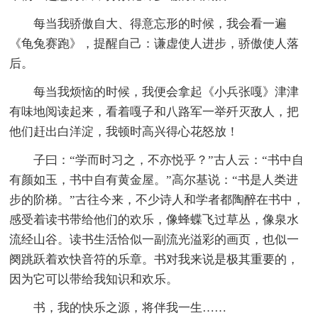
每当我骄傲自大、得意忘形的时候，我会看一遍
《龟兔赛跑》，提醒自己：谦虚使人进步，骄傲使人落
后。
每当我烦恼的时候，我便会拿起《小兵张嘎》津津
有味地阅读起来，看着嘎子和八路军一举歼灭敌人，把
他们赶出白洋淀，我顿时高兴得心花怒放！
子曰：“学而时习之，不亦悦乎？”古人云：“书中自
有颜如玉，书中自有黄金屋。”高尔基说：“书是人类进
步的阶梯。”古往今来，不少诗人和学者都陶醉在书中，
感受着读书带给他们的欢乐，像蜂蝶飞过草丛，像泉水
流经山谷。读书生活恰似一副流光溢彩的画页，也似一
阕跳跃着欢快音符的乐章。书对我来说是极其重要的，
因为它可以带给我知识和欢乐。
书，我的快乐之源，将伴我一生……