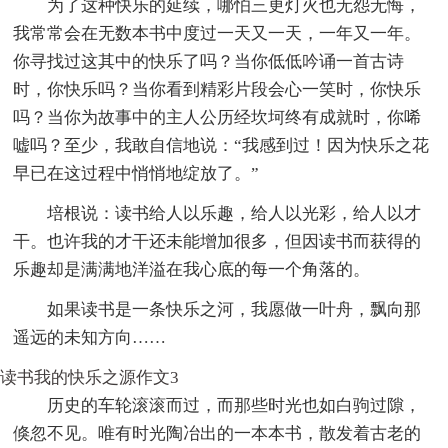
为了这种快乐的延续，哪怕三更灯火也无怨无悔，
我常常会在无数本书中度过一天又一天，一年又一年。
你寻找过这其中的快乐了吗？当你低低吟诵一首古诗
时，你快乐吗？当你看到精彩片段会心一笑时，你快乐
吗？当你为故事中的主人公历经坎坷终有成就时，你唏
嘘吗？至少，我敢自信地说：“我感到过！因为快乐之花
早已在这过程中悄悄地绽放了。”
培根说：读书给人以乐趣，给人以光彩，给人以才
干。也许我的才干还未能增加很多，但因读书而获得的
乐趣却是满满地洋溢在我心底的每一个角落的。
如果读书是一条快乐之河，我愿做一叶舟，飘向那
遥远的未知方向……
读书我的快乐之源作文3
历史的车轮滚滚而过，而那些时光也如白驹过隙，
倏忽不见。唯有时光陶冶出的一本本书，散发着古老的