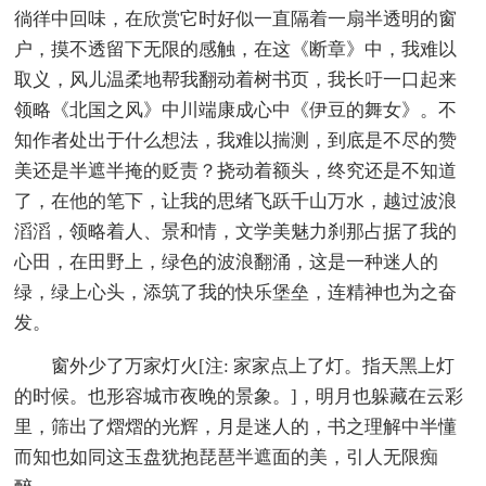
徜徉中回味，在欣赏它时好似一直隔着一扇半透明的窗
户，摸不透留下无限的感触，在这《断章》中，我难以
取义，风儿温柔地帮我翻动着树书页，我长吁一口起来
领略《北国之风》中川端康成心中《伊豆的舞女》。不
知作者处出于什么想法，我难以揣测，到底是不尽的赞
美还是半遮半掩的贬责？挠动着额头，终究还是不知道
了，在他的笔下，让我的思绪飞跃千山万水，越过波浪
滔滔，领略着人、景和情，文学美魅力刹那占据了我的
心田，在田野上，绿色的波浪翻涌，这是一种迷人的
绿，绿上心头，添筑了我的快乐堡垒，连精神也为之奋
发。
窗外少了万家灯火[注: 家家点上了灯。指天黑上灯
的时候。也形容城市夜晚的景象。]，明月也躲藏在云彩
里，筛出了熠熠的光辉，月是迷人的，书之理解中半懂
而知也如同这玉盘犹抱琵琶半遮面的美，引人无限痴