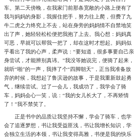
车。第二天傍晚，在我家门前那条宽敞的小路上便有了
我与妈妈的身影，我握住把手，努力往上爬，但费了九
牛二虎之力终究上不去，站在身旁的妈妈情不自禁地笑
出了声，她轻轻松松便把我抱了上去。我心想：妈妈真
可恶，早就可以帮我一把了，却在这时才想起。妈妈似
乎看出了我的心声，柔声说：“要知道，很多事要自己亲
身尝试，才能辨别真讳。”我没等她说完，便骑了起来，
就听“啪”的一声，我摔了个“四脚朝天”，正当我准备放
弃的时候，我想起了鲁滨逊的故事，于是我重新鼓起勇
气，继续尝试。过了一会儿，我成功了，我学会了骑
车，妈妈会心一笑，说：“我的女儿长大了，不再矫情
了！”我不禁笑了。
正是书中的品质让我坚持不懈，学会了骑车，也学
会了追逐梦想，书让我受益匪浅，书让我增长知识，学
会独立生活的本领，书让我变得高雅，书便是我的快乐