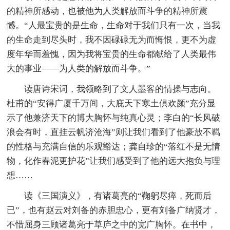
的精神所感动，也被他为人类解放而斗争的精神所震
憾。“人最宝贵的是生命，生命对于我们只有一次，当我
的生命走到尽头时，我不因碌碌无为而悔恨，更不为虚
度年华而羞愧，因为我将宝贵的生命都献给了人类最伟
大的事业——为人类的解放而斗争。”
读唐诗宋词，我领略到了文人墨客的情操与志向。
杜甫的“安得广厦千万间，大庇天下寒土俱欢颜”充分显
示了他兼济天下的博大胸怀与纯真心灵；李白的“长风破
浪会有时，直挂云帆济沧海”则让我们看到了他豪放不羁
的性格与充满自信的乐观豁达；龚自珍的“落红不是无情
物，化作春泥更护花”让我们感受到了他的远大抱负与理
想……
读《三国演义》，有诸葛亮的“鞠躬尽瘁，死而后
已”，也有赵云对刘备的赤胆忠心，更有刘备广纳贤才，
不惜屈身三顾诸葛亮于草庐之中的宽广胸怀。在书中，