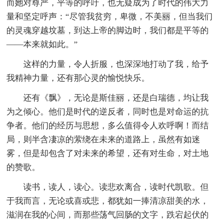
而她对尊严，平等的呼吁，也无疑成为了时代的伟大力
量和坚定呼声：“尽管我贫穷，卑微，不美丽，但当我们
的灵魂穿越坟墓，到达上帝的脚边时，我们都是平等的
——本来就如此。”
这样的力量，令人折服，也深深地打动了我，给予
我精神力量，还有那心灵的愉悦快乐。
还有《飘》，无论是斯佳丽，还是白瑞德，均让我
为之倾心。他们是时代的逆反者，同时也是对命运的抗
争者。他们的经历与思想，多么值得令人欢呼啊！而结
局，则半含凄凉的萦绕在未来的道路上，虽然有如迷
雾，但是却包含了对未来的希望，还有对生命，对土地
的赞歌。
读书，读人，读心。读悲欢离合，读时代凯歌。但
于我而言，无论或喜或悲，都犹如一捧清凉甜美的水，
滋润在我的心间，而那些荡气回肠的文字，跌宕起伏的