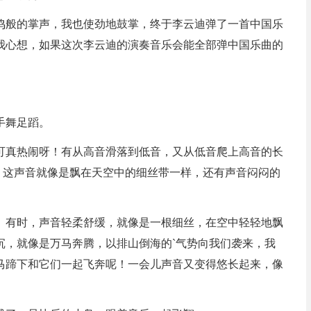
鸣般的掌声，我也使劲地鼓掌，终于李云迪弹了一首中国乐
我心想，如果这次李云迪的演奏音乐会能全部弹中国乐曲的
手舞足蹈。
可真热闹呀！有从高音滑落到低音，又从低音爬上高音的长
琴，这声音就像是飘在天空中的细丝带一样，还有声音闷闷的
。有时，声音轻柔舒缓，就像是一根细丝，在空中轻轻地飘
沉，就像是万马奔腾，以排山倒海的`气势向我们袭来，我
马蹄下和它们一起飞奔呢！一会儿声音又变得悠长起来，像