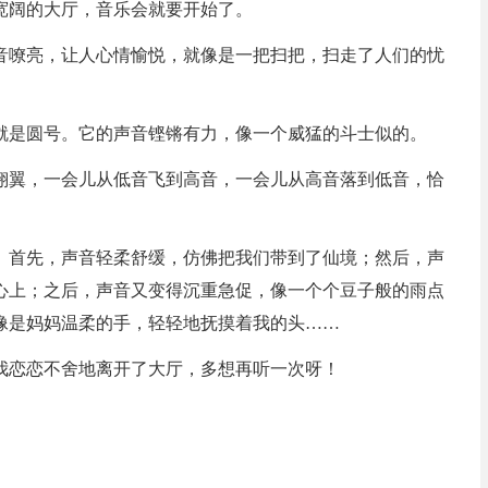
宽阔的大厅，音乐会就要开始了。
音嘹亮，让人心情愉悦，就像是一把扫把，扫走了人们的忧
就是圆号。它的声音铿锵有力，像一个威猛的斗士似的。
翔翼，一会儿从低音飞到高音，一会儿从高音落到低音，恰
。首先，声音轻柔舒缓，仿佛把我们带到了仙境；然后，声
心上；之后，声音又变得沉重急促，像一个个豆子般的雨点
像是妈妈温柔的手，轻轻地抚摸着我的头……
我恋恋不舍地离开了大厅，多想再听一次呀！