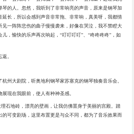
弹琴的人。忽然，我听到了非常响亮的声音，原来是钢琴加
音延长，所以会感到声音非常拖、非常响，真美呀，我都情
听见一阵阵悲伤的曲子慢慢袭来，好像在哭泣，我不禁瞪大
儿，愉快的乐声再次响起，“叮叮叮叮”、“咚咚咚咚”，如
忘返。
了杭州大剧院，听奥地利钢琴家苏塞克的钢琴独奏音乐会。
物展现在我眼前，使人有种神圣感。
大理石地砖，漂亮的壁画，让我仿佛置身于美丽的宫殿。踏
出的可变剧场，这里布置更是与众不同，都为了音乐效果而