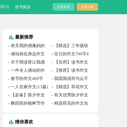
语学习
读书频道
会员登录
会员注册
最新推荐
有关我的偶像妈的
【精选】三年级状
作文600字八篇
物作文300字三篇
感动就在身边作文
生日的作文700字4
(汇编15篇)
篇
关于阅读曾让我感
【实用】读书作文
动作文600字集锦8篇
合集7篇
一件令人感动的作
【推荐】读书作文
文
合集五篇
春节的作文400字
我因阅读而与众不
（通用30篇）
同作文
一人在家作文(13篇)
【精选】荷花作文
锦集9篇
【必备】除夕作文
有关优秀除夕作文
400字三篇
合集8篇
舞蹈班的植树节作
精选荷花的作文合
文
集八篇
猜你喜欢