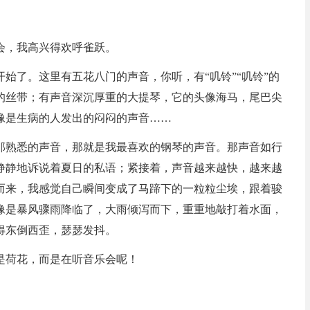
会，我高兴得欢呼雀跃。
始了。这里有五花八门的声音，你听，有“叽铃”“叽铃”的
的丝带；有声音深沉厚重的大提琴，它的头像海马，尾巴尖
像是生病的人发出的闷闷的声音……
那熟悉的声音，那就是我最喜欢的钢琴的声音。那声音如行
静静地诉说着夏日的私语；紧接着，声音越来越快，越来越
而来，我感觉自己瞬间变成了马蹄下的一粒粒尘埃，跟着骏
像是暴风骤雨降临了，大雨倾泻而下，重重地敲打着水面，
得东倒西歪，瑟瑟发抖。
是荷花，而是在听音乐会呢！