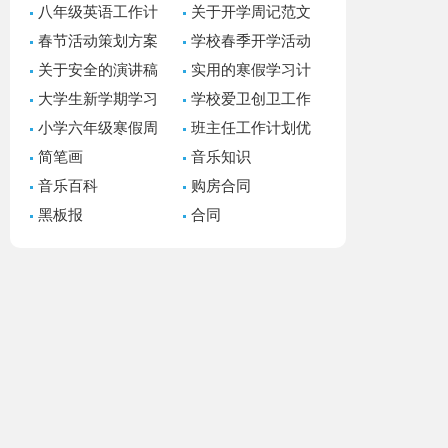
八年级英语工作计
关于开学周记范文
划
汇编五篇
春节活动策划方案
学校春季开学活动
(集锦15篇)
方案
关于安全的演讲稿
实用的寒假学习计
通用15篇
划模板汇总九篇
大学生新学期学习
学校爱卫创卫工作
计划书
计划
小学六年级寒假周
班主任工作计划优
记14篇
秀
简笔画
音乐知识
音乐百科
购房合同
黑板报
合同