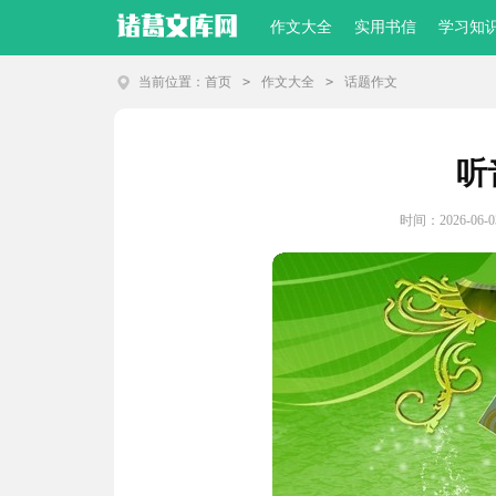
作文大全
实用书信
学习知
当前位置：
首页
>
作文大全
>
话题作文
听
时间：2026-06-03