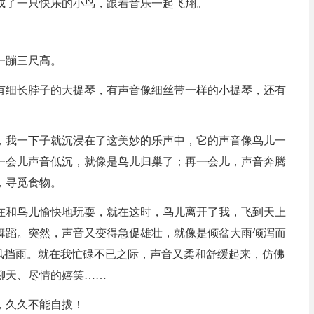
成了一只快乐的小鸟，跟着音乐一起飞翔。
一蹦三尺高。
有细长脖子的大提琴，有声音像细丝带一样的小提琴，还有
，我一下子就沉浸在了这美妙的乐声中，它的声音像鸟儿一
一会儿声音低沉，就像是鸟儿归巢了；再一会儿，声音奔腾
，寻觅食物。
在和鸟儿愉快地玩耍，就在这时，鸟儿离开了我，飞到天上
舞蹈。突然，声音又变得急促雄壮，就像是倾盆大雨倾泻而
风挡雨。就在我忙碌不已之际，声音又柔和舒缓起来，仿佛
聊天、尽情的嬉笑……
，久久不能自拔！