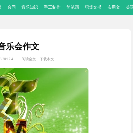
识
合同
音乐知识
手工制作
简笔画
职场文书
实用文
英
音乐会作文
 20:17:41
阅读全文
下载本文