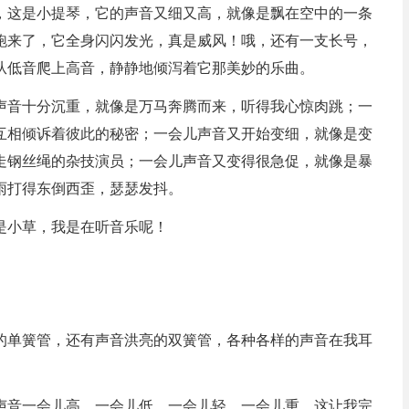
，这是小提琴，它的声音又细又高，就像是飘在空中的一条
跑来了，它全身闪闪发光，真是威风！哦，还有一支长号，
从低音爬上高音，静静地倾泻着它那美妙的乐曲。
声音十分沉重，就像是万马奔腾而来，听得我心惊肉跳；一
互相倾诉着彼此的秘密；一会儿声音又开始变细，就像是变
走钢丝绳的杂技演员；一会儿声音又变得很急促，就像是暴
雨打得东倒西歪，瑟瑟发抖。
是小草，我是在听音乐呢！
的单簧管，还有声音洪亮的双簧管，各种各样的声音在我耳
声音一会儿高，一会儿低，一会儿轻，一会儿重，这让我完