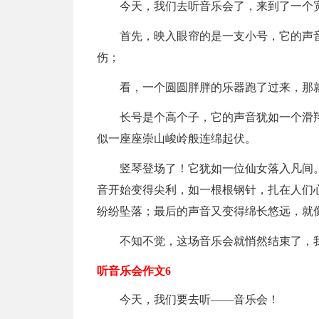
今天，我们去听音乐会了，来到了一个
首先，映入眼帘的是一支小号，它的声
伤；
看，一个圆圆胖胖的乐器跑了过来，那
长号是个高个子，它的声音犹如一个滑
似一座座崇山峻岭般连绵起伏。
竖琴登场了！它犹如一位仙女落入凡间
音开始变得尖利，如一根根钢针，扎在人们
纷纷坠落；最后的声音又变得绵长悠远，就
不知不觉，这场音乐会就悄然结束了，
听音乐会作文6
今天，我们要去听——音乐会！