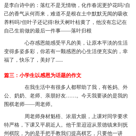
是李白诗中的：落红不是无情物，化作春泥更护花吗?自
己的香气从何而来，难道不是根在土中默默无闻的吸收
养料吗?但叶子还记得!秋天树叶枯黄了，他没有忘记在
自己生前做的最后一件事——落叶归根
心存感恩能感受平凡的美，让原本平淡的生活
变得多姿多彩，你若有一颗感恩的心生活便充实的，幸
福了，快乐了，美好了......
篇三：小学生以感恩为话题的作文
在我生活中有很多人都帮助了我，有爸妈、外
公、奶奶、老师、亲朋好友……。今天我要谈的是我的
围棋老师——周老师。
周老师身材魁梧、浓眉大眼，上课对同学要求
特严格，下课又平易近人。他千里迢迢从景德镇来到抚
州棋院，为的是手把手教我们提高棋艺，只要他一讲