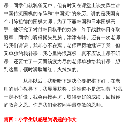
课，同学们就鸦雀无声，但有时又在课堂上谈笑风生讲
中国传流围棋的布阵和“中国流”的来历。讲的是我国有
个叫陈祖德的围棋大师，为了下赢韩国和日本围棋高
手，他研究了对付韩日棋手的办法，终于战胜韩日夺取
冠军，同学们听得摇头晃脑，津津有味。还有一次老师
给我们讲课，我却心不在焉，老师严厉地批评了我，但
又单独约我补课，我心里悔恨莫极，真不应该上课不听
课，还要忙了一天而筋疲力尽的老师单独给我补课，想
到这里，顿时满脸通红，火辣辣的。
从那以后，我暗暗下定决心要把棋下好，在老
师的耐心教导下，我屡屡获奖，这难道不是您功劳吗?我
一定不骄傲，我会再接再厉，取得更好的成绩，回报你
的教育之恩。你是我们全校同学最尊敬的恩师。
篇四：小学生以感恩为话题的作文