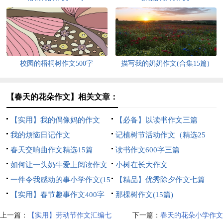
校园的梧桐树作文500字
描写我的奶奶作文(合集15篇)
【春天的花朵作文】相关文章：
【实用】我的偶像妈的作文
【必备】以读书作文三篇
600字四篇
我的烦恼日记作文
记植树节活动作文（精选25
春天交响曲作文精选15篇
篇）
读书作文600字三篇
如何让一头奶牛爱上阅读作文
小树在长大作文
一件令我感动的事小学作文(15
【精品】优秀除夕作文七篇
篇)
【实用】春节趣事作文400字
那棵树作文(15篇)
集锦8篇
上一篇：
【实用】劳动节作文汇编七
下一篇：
春天的花朵小学作文