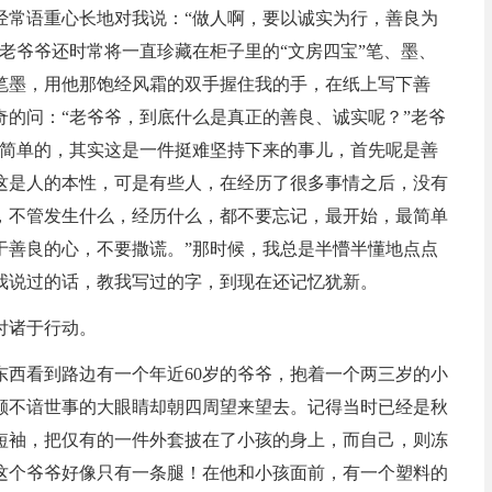
经常语重心长地对我说：“做人啊，要以诚实为行，善良为
老爷爷还时常将一直珍藏在柜子里的“文房四宝”笔、墨、
笔墨，用他那饱经风霜的双手握住我的手，在纸上写下善
的问：“老爷爷，到底什么是真正的善良、诚实呢？”老爷
很简单的，其实这是一件挺难坚持下来的事儿，首先呢是善
这是人的本性，可是有些人，在经历了很多事情之后，没有
，不管发生什么，经历什么，都不要忘记，最开始，最简单
于善良的心，不要撒谎。”那时候，我总是半懵半懂地点点
我说过的话，教我写过的字，到现在还记忆犹新。
付诸于行动。
东西看到路边有一个年近60岁的爷爷，抱着一个两三岁的小
颗不谙世事的大眼睛却朝四周望来望去。记得当时已经是秋
短袖，把仅有的一件外套披在了小孩的身上，而自己，则冻
这个爷爷好像只有一条腿！在他和小孩面前，有一个塑料的