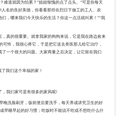
？难道就因为怕累？”姐姐惭愧的点了点头。“可是你每天
华人名的良好美德，你看看那些在烈日下做工的工人、农
们，哪来我们今天快乐的生活？你这一点活就叫累！”“我
言，真的很重要。就拿我家的狗狗来说，它是我在路边捡来
分的可怜，我很心疼它，于是把它送去兽医那儿给它治疗，
成了一个很大的问题。大家商量之后决定，让它留在我们
成了我们这个幸福的家！
了，我们家可是有很多的家风呢!
：早晚洗脸刷牙，饭前便后要洗手，每天养成讲究卫生的好
养成早睡早起的好习惯；吃饭时不能说不吃或不想吃什么什