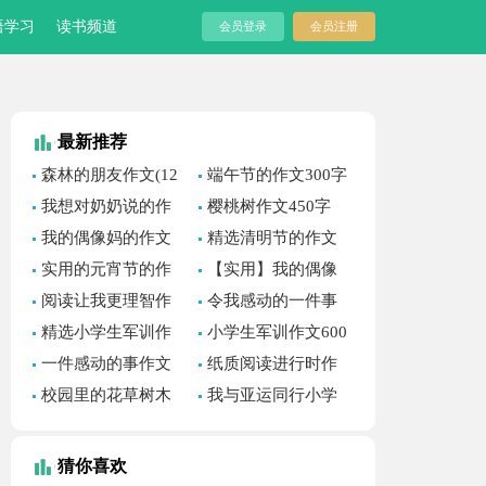
语学习
读书频道
会员登录
会员注册
最新推荐
森林的朋友作文(12
端午节的作文300字
篇)
四篇
我想对奶奶说的作
樱桃树作文450字
文(11篇)
我的偶像妈的作文
精选清明节的作文
600字锦集六篇
700字锦集九篇
实用的元宵节的作
【实用】我的偶像
文700字锦集十篇
妈的作文500字三篇
阅读让我更理智作
令我感动的一件事
文
作文 (集锦15篇)
精选小学生军训作
小学生军训作文600
文600字3篇
字汇编五篇
一件感动的事作文
纸质阅读进行时作
(汇编15篇)
文
校园里的花草树木
我与亚运同行小学
作文
作文550字
猜你喜欢