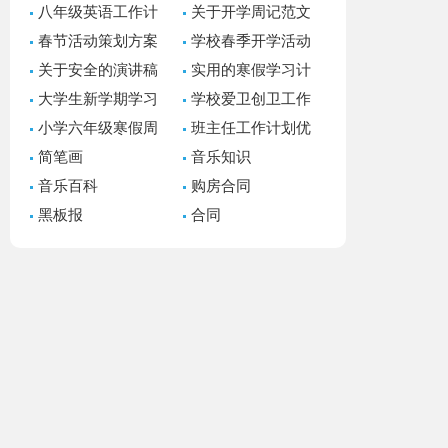
八年级英语工作计
关于开学周记范文
划
汇编五篇
春节活动策划方案
学校春季开学活动
(集锦15篇)
方案
关于安全的演讲稿
实用的寒假学习计
通用15篇
划模板汇总九篇
大学生新学期学习
学校爱卫创卫工作
计划书
计划
小学六年级寒假周
班主任工作计划优
记14篇
秀
简笔画
音乐知识
音乐百科
购房合同
黑板报
合同