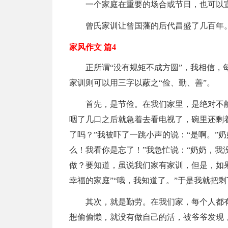
一个家庭在重要的场合或节日，也可以
曾氏家训让曾国藩的后代昌盛了几百年
家风作文 篇4
正所谓“没有规矩不成方圆”，我相信
家训则可以用三字以蔽之“俭、勤、善”。
首先，是节俭。在我们家里，是绝对不
咽了几口之后就急着去看电视了，碗里还剩
了吗？”我被吓了一跳小声的说：“是啊。”
么！我看你是忘了！”我急忙说：“奶奶，我没
做？要知道，虽说我们家有家训，但是，如
幸福的家庭”“哦，我知道了。”于是我就把
其次，就是勤劳。在我们家，每个人都
想偷偷懒，就没有做自己的活，被爷爷发现