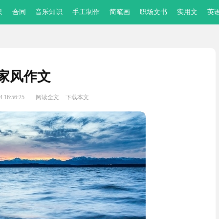
识
合同
音乐知识
手工制作
简笔画
职场文书
实用文
英
家风作文
 16:56:25
阅读全文
下载本文