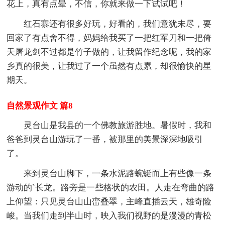
花上，真有点晕，不信，你就来做一下试试吧！
红石寨还有很多好玩，好看的，我们意犹未尽，要
回家了有点舍不得，妈妈给我买了一把红军刀和一把倚
天屠龙剑不过都是竹子做的，让我留作纪念呢，我的家
乡真的很美，让我过了一个虽然有点累，却很愉快的星
期天。
自然景观作文 篇8
灵台山是我县的一个佛教旅游胜地。暑假时，我和
爸爸到灵台山游玩了一番，被那里的美景深深地吸引
了。
来到灵台山脚下，一条水泥路蜿蜒而上有些像一条
游动的`长龙。路旁是一些格状的农田。人走在弯曲的路
上仰望：只见灵台山山峦叠翠，主峰直插云天，雄奇险
峻。当我们走到半山时，映入我们视野的是漫漫的青松