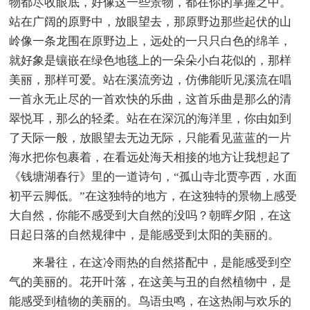
物都尽收眼底，好像这一些景物，都在你的掌握之中。
站在广阔的原野中，放眼望去，那原野边那些起伏的山
岭像一条龙围在原野边上，远处的一只只白色的绵羊，
就好象是镶嵌在绿色地毯上的一朵朵小白花似的，那样
美丽，那样可爱。站在溪流旁边，仿佛能听见溪流在唱
一首永无止尽的一首欢快的乐曲，这首乐曲是那么的清
翠悦耳，那么的轻柔。站在在深沉的海洋里，你由如到
了天际一般，放眼望去无边无际，只能看见蓝蓝的一片
海水把你包裹着，在看远处海天相接的地方让我想起了
《钱塘湖春行》里的一道诗句，“孤山寺北贾亭西，水面
初平云脚低。”在这独特的地方，在这独特的景物上感受
大自然，你能不感受到大自然的没吗？朝晖夕阳，在这
日起日落的自然规律中，是能感受到太阳的美丽的。
来暑往，在这冷雨热的自然搭配中，是能感受到空
气的美丽的。花开叶落，在这美与丑的自然植物中，是
能感受到植物的美丽的。鸟语虫鸣，在这热闹与欢乐的