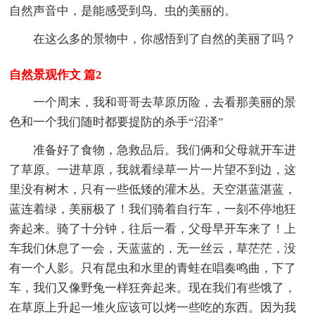
自然声音中，是能感受到鸟、虫的美丽的。
在这么多的景物中，你感悟到了自然的美丽了吗？
自然景观作文 篇2
一个周末，我和哥哥去草原历险，去看那美丽的景
色和一个我们随时都要提防的杀手“沼泽”
准备好了食物，急救品后。我们俩和父母就开车进
了草原。一进草原，我就看绿草一片一片望不到边，这
里没有树木，只有一些低矮的灌木丛。天空湛蓝湛蓝，
蓝连着绿，美丽极了！我们骑着自行车，一刻不停地狂
奔起来。骑了十分钟，往后一看，父母早开车来了！上
车我们休息了一会，天蓝蓝的，无一丝云，草茫茫，没
有一个人影。只有昆虫和水里的青蛙在唱奏鸣曲，下了
车，我们又像野兔一样狂奔起来。现在我们有些饿了，
在草原上升起一堆火应该可以烤一些吃的东西。因为我