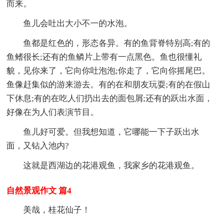
而来。
鱼儿会吐出大小不一的水泡。
鱼都是红色的，形态各异。有的鱼背脊特别高;有的
鱼鳍很长;还有的鱼鳞片上带有一点黑色。鱼也很懂礼
貌，见你来了，它向你吐泡泡;你走了，它向你摇尾巴。
鱼像赶集似的游来游去。有的在和朋友玩耍;有的在假山
下休息;有的在吃人们扔出去的面包屑;还有的跃出水面，
好像在为人们表演节目。
鱼儿好可爱。但我想知道，它哪能一下子跃出水
面，又钻入池内?
这就是西湖边的花港观鱼，我家乡的花港观鱼。
自然景观作文 篇4
美哉，桂花仙子！