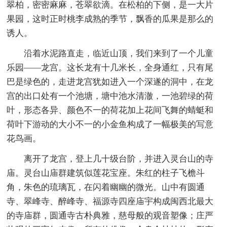
翠柏，密密麻麻，苍翠欲滴。在松柏的下侧，是一大片
果园，这时正时桃李成熟的季节，飘香的瓜果是那么的
诱人。
沿着水泥路直走，临近山顶，我们来到了一个儿童
乐园——龙宫。这长龙有十几米长，全身通红，只有尾
巴是绿色的，走进龙宫犹如进入一个深遂的洞中，在龙
宫的出口处有一个池塘，塘中池水清澈，一池碧绿的荷
叶，形态各异、颜色不一的荷花加上花间飞舞的蜻蜓和
荷叶下游动的大小不一的小金鱼构成了一幅极美的写意
花鸟画。
离开了龙宫，登上几十级台阶，并进入灵台山的寺
庙。灵台山庙群建筑似莲花宝座。朱红的柱子飞檐斗
角，朱色的琉璃瓦，在闪着幽幽的微光。山中有圆通
寺、翠峰寺、醉峰寺、福源寺四座庙宇构成闽西北最大
的寺庙群，圆通寺古朴典雅，慈母般的观音塑像；庄严