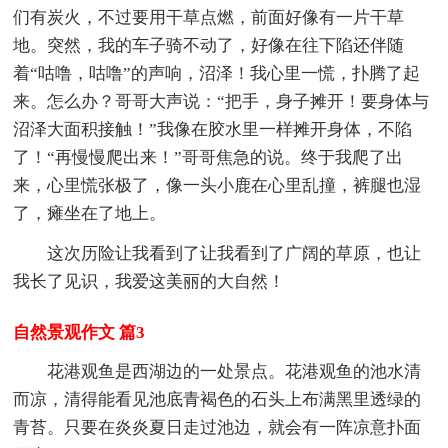
们有炭火，不过要用干草点燃，前面好像有一片干草
地。突然，我的车子骑不动了，好像在往下陷还伴随
着“咕噜，咕噜”的声响，沼泽！我心里一慌，扑腾了起
来。怎么办？哥哥大声说：“把手，身子摊开！要身体与
沼泽大面积接触！”我像在胶水里一样摊开身体，不陷
了！“再慢慢爬出来！”哥哥焦急的说。终于我爬了出
来，心里慌张极了，像一头小鹿在心里乱撞，裤腿也湿
了，瘫坐在了地上。
这次历险让我看到了让我看到了广阔的草原，也让
我长了见识，我爱这美丽的大自然！
自然景观作文 篇3
花港观鱼是西湖边的一处景点。花港观鱼的池水清
而凉，清得能看见池底青褐色的石头上布满黑里透绿的
青苔。只要在炎炎夏日走过池边，就会有一阵凉意扑面