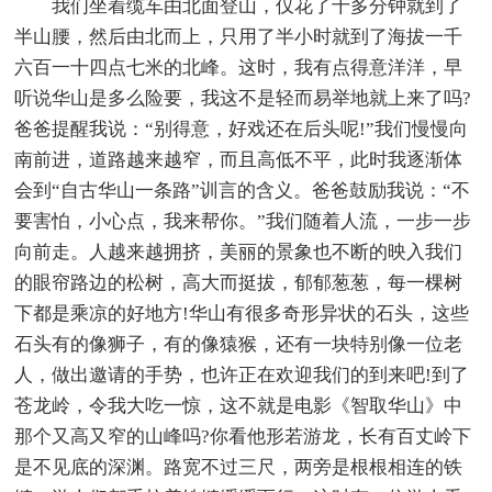
我们坐着缆车由北面登山，仅花了十多分钟就到了
半山腰，然后由北而上，只用了半小时就到了海拔一千
六百一十四点七米的北峰。这时，我有点得意洋洋，早
听说华山是多么险要，我这不是轻而易举地就上来了吗?
爸爸提醒我说：“别得意，好戏还在后头呢!”我们慢慢向
南前进，道路越来越窄，而且高低不平，此时我逐渐体
会到“自古华山一条路”训言的含义。爸爸鼓励我说：“不
要害怕，小心点，我来帮你。”我们随着人流，一步一步
向前走。人越来越拥挤，美丽的景象也不断的映入我们
的眼帘路边的松树，高大而挺拔，郁郁葱葱，每一棵树
下都是乘凉的好地方!华山有很多奇形异状的石头，这些
石头有的像狮子，有的像猿猴，还有一块特别像一位老
人，做出邀请的手势，也许正在欢迎我们的到来吧!到了
苍龙岭，令我大吃一惊，这不就是电影《智取华山》中
那个又高又窄的山峰吗?你看他形若游龙，长有百丈岭下
是不见底的深渊。路宽不过三尺，两旁是根根相连的铁