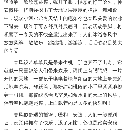
轻唤醒。欣欣然跳舞，张开了眼，惬意的打了哈欠，伸
着懒腰，把脑袋探出了大地这层厚厚的棉被；舞和歌
中，观众小河弟弟冬天结上的疤如今也春风关爱的吹拂
下退去，现终于可以舒展舒展筋骨，活动活动手脚，将
积蓄了一冬天的不快全发泄出来了；人们沐浴春风中，
放放风筝，散散步，跳跳绳，游游泳，唱唱歌都是莫大
的享受！
春风设若单单只是带来生机，那也算不了出奇。它
就似一只喜鹊给人们带来欢乐，请闭上有眼睛想，一片
开阔的天地，一群孩子嚷嚷着绿草如茵的大地上争先恐
后地奔跑着、雀跃着，那粉红如桃般的小手里紧紧地拽
着一根线，那被线系着飞空灵如蓝水晶的天上的风筝，
伴着春风翩翩起舞，上面载着的是太多的快乐啊！
春风似舒适的摇篮，暖和、安逸，人们一触碰到
它，便觉得拥有了快乐，没了烦恼，心也是踏实安稳