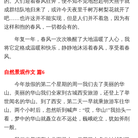
的。人们迎着春风狂奔，便不知不觉地想起明天燕子就
成群结队地归来了，或许今天夜里千树万树梨花就开了
吧……也许这并不能实现，但是人们并不着急，因为有
这样和煦的春风，一切都会有的。
年复一年，春风一次次唤醒了大地温暖了人心，我
将它定格成温暖和快乐，静静地沐浴着春风，享受着春
风。
自然景观作文 篇6
今年放假的第二个星期的周一我们去了美丽的华
山。美丽的华山我们全家到古城西安旅游，还登上了举
世闻名的华山。到了西安，第二天一早就乘旅游车往华
山。两个小时后，忽然听到喊声：“哎，华山!”我抬头一
看，梦中的华山就矗立在不远处，巍峨屹立，犹如斧削
一般。