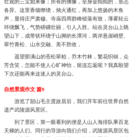
壮观的三宝如来像；所有的佛像，全身金灿灿的，形态
各异。这里香烟缭绕，烛火通红，再加上悠扬的木鱼
声，显得庄严肃穆。寺庙四周群峰错落有致，薄雾轻云
环绕飘飞，气势磅礴壮丽，引人入胜。站在灵台山上眺
望山下，成带状环绕于山脚的长潭河，两岸悬崖峭壁、
翠竹青松、山水交融、美不胜收，
遥望那满山的苍松翠柏，乔木竹林，繁花织锦，众
芳含笑，怎能不使人心旷神怡，留连忘返呢？我真盼望
下次还能再来这迷人的灵台山。
自然景观作文 篇9
游览了韶山毛主度故居后，我们开车前往世界自然
遗产武陵源风景区。
到了景区，第一眼看到的便是人山人海排队乘百龙
天梯的人们。同行的导游向我们介绍，武陵源风景区包