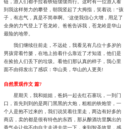
链，游人们都手拉着铁链缓缓而行。这时有一位游人看
到我这样努力的攀登，朝我竖起了大拇指，笑着说：“孩
子，有志气，真是不简单啊。‘这使我信心大增，用足了
全身的力气登上了苍龙岭。爸爸告诉我，苍龙岭是华山
最险的地带。
我们继续往前走，不远处，我看见有几位十多岁的
男孩背着竹篓，在地上拾着什么靠近了才知道，他们是
在捡拾人们丢下的垃圾。看他们那认真的样子，我心里
面不由得发出了感叹：华山美，华山的人更美!
自然景观作文 篇7
星期天，我和姐姐，爸妈一起去红石寨玩，一到门
口，首先到到的是两门黑黑的大炮，粗粗的铁炮管，一
个人是抱不过来的，我们说笑着往里走，两边有好多的
商店，卖的都是很有特色的东西，那从酿酒坊里飘出的
香气会让你不由自主走进去尝一下，来到智圣故里，感