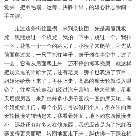
觉买一把羽毛扇，运筹，决胜千里，的雄心壮志瞬间一
手在握。
走过这条街往里拐，来到杂技团，先是黑熊跳板
凳，黑熊跳过一个板凳，我拍一下手，跳过一个。我拍
一下，花熊一个一个的跳完了，小猴子来爬竿，它先从
前面爬过去，一只手抓住竿子，身子翘在半空中，过了
一会，它有从后面爬上来，还不停的抓耳挠腮，就这样
把观众逗的哈哈大笑，还有老虎，狮子也表演了节目，
姐姐还给录下来了，再往上走，高高的摩天轮就映入眼
帘了，往摩天轮走我们经过汽车营地，烧烤营地，星期
天度假房区，来到由好多小房子围成一圈的摩天轮，有
个姐姐给开门，每个小房子可以做四个人，坐在里面摩
天轮慢慢的转动起来，我看着外面，地下的东西慢慢变
小，远处还有好多人在修东西，我想应该是为了把红石
寨变得更美丽吧，转回地面走下来，脚仿佛一下踩在棉