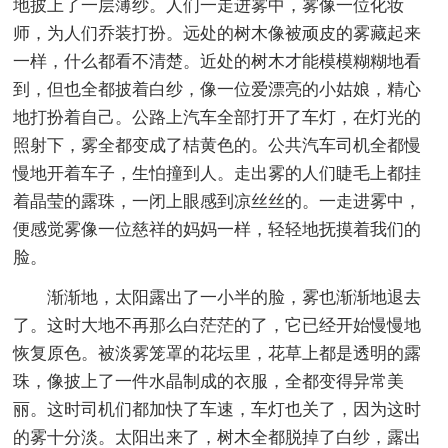
地披上了一层薄纱。人们一走进雾中，雾像一位化妆
师，为人们乔装打扮。远处的树木像被顽皮的雾藏起来
一样，什么都看不清楚。近处的树木才能模模糊糊地看
到，但也全都披着白纱，像一位爱漂亮的小姑娘，精心
地打扮着自己。公路上汽车全部打开了车灯，在灯光的
照射下，雾全都变成了桔黄色的。公共汽车司机全都慢
慢地开着车子，生怕撞到人。走出雾的人们睫毛上都挂
着晶莹的露珠，一闭上眼感到凉丝丝的。一走进雾中，
便感觉雾像一位慈祥的妈妈一样，轻轻地抚摸着我们的
脸。
渐渐地，太阳露出了一小半的脸，雾也渐渐地退去
了。这时大地不再那么白茫茫的了，它已经开始慢慢地
恢复原色。被淡雾笼罩的花坛里，花草上都是透明的露
珠，像披上了一件水晶制成的衣服，全都变得异常美
丽。这时司机们都加快了车速，车灯也关了，因为这时
的雾十分淡。太阳出来了，树木全都脱掉了白纱，露出