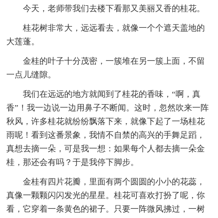
今天，老师带我们去楼下看那又美丽又香的桂花。
桂花树非常大，远远看去，就像一个个遮天盖地的
大莲蓬。
金桂的叶子十分茂密，一簇堆在另一簇上面，不留
一点儿缝隙。
我们在远远的地方就闻到了桂花的香味，“啊，真
香”！我一边说一边用鼻子不断闻。这时，忽然吹来一阵
秋风，许多桂花就纷纷飘落下来，就像下起了一场桂花
雨呢！看到这番景象，我情不自禁的高兴的手舞足蹈，
真想去摘一朵，可是我一想：如果每个人都去摘一朵金
桂，那还会有吗？于是我停下脚步。
金桂有四片花瓣，里面有两个圆圆的小小的花蕊，
真像一颗颗闪闪发光的星星。桂花可喜欢打扮了呢，你
看，它穿着一条黄色的裙子。只要一阵微风拂过，一树