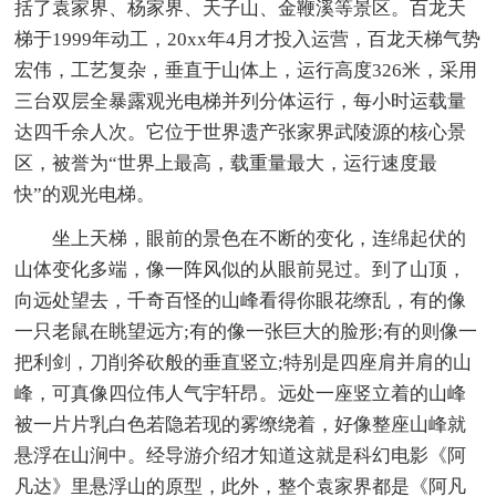
括了袁家界、杨家界、天子山、金鞭溪等景区。百龙天
梯于1999年动工，20xx年4月才投入运营，百龙天梯气势
宏伟，工艺复杂，垂直于山体上，运行高度326米，采用
三台双层全暴露观光电梯并列分体运行，每小时运载量
达四千余人次。它位于世界遗产张家界武陵源的核心景
区，被誉为“世界上最高，载重量最大，运行速度最
快”的观光电梯。
坐上天梯，眼前的景色在不断的变化，连绵起伏的
山体变化多端，像一阵风似的从眼前晃过。到了山顶，
向远处望去，千奇百怪的山峰看得你眼花缭乱，有的像
一只老鼠在眺望远方;有的像一张巨大的脸形;有的则像一
把利剑，刀削斧砍般的垂直竖立;特别是四座肩并肩的山
峰，可真像四位伟人气宇轩昂。远处一座竖立着的山峰
被一片片乳白色若隐若现的雾缭绕着，好像整座山峰就
悬浮在山涧中。经导游介绍才知道这就是科幻电影《阿
凡达》里悬浮山的原型，此外，整个袁家界都是《阿凡