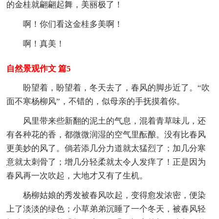
的金桂就翩翩起舞，美丽极了！
啊！你们看这金桂多美啊！
啊！真美！
自然景观作文 篇5
盼望着，盼望着，冬天去了，春风的脚步近了。“吹
面不寒杨柳风”，不错的，似母亲的手抚摸着你。
风里带来些新翻的泥土的气息，混着青草味儿，还
有各种花的香，都微微润湿的空气里酝酿。没有比春风
更美妙的风了。倘若添几分力道就太猛烈了；加几分寒
意就太刺骨了；增几分轻柔就太令人发痒了！正是因为
春风再一次吹起，大地才又有了生机。
杨柳姑娘的秀发被春风吹起，变得愈发浓密，便染
上了淡淡的绿色；小草弟弟沉睡了一个冬天，被春风轻