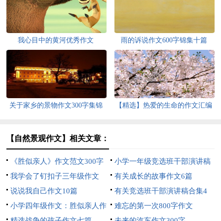
我心目中的黄河优秀作文
雨的诉说作文600字锦集十篇
关于家乡的景物作文300字集锦
【精选】热爱的生命的作文汇编
八篇
9篇
【自然景观作文】相关文章：
《胜似亲人》作文范文300字
小学一年级竞选班干部演讲稿
我学会了钉扣子三年级作文
三篇
有关成长的故事作文6篇
说说我自己作文10篇
有关竞选班干部演讲稿合集4
小学四年级作文：胜似亲人作
篇
难忘的第一次800字作文
文450字「精选四篇」
精选战争的孩子作文七篇
未来的汽车作文300字