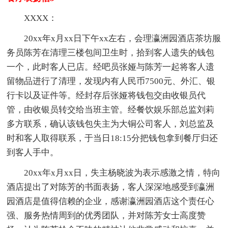
XXXX：
20xx年x月xx日下午xx左右，会理瀛洲园酒店茶坊服
务员陈芳在清理三楼包间卫生时，拾到客人遗失的钱包
一个，此时客人已店。经吧员张娅与陈芳一起将客人遗
留物品进行了清理，发现内有人民币7500元、外汇、银
行卡以及证件等。经封存后张娅将钱包交由收银员代
管，由收银员转交给当班主管。经餐饮娱乐部总监刘莉
多方联系，确认该钱包失主为大铜公司客人，刘总监及
时和客人取得联系，于当日18:15分把钱包拿到餐厅归还
到客人手中。
20xx年x月xx日，失主杨晓波为表示感激之情，特向
酒店提出了对陈芳的书面表扬，客人深深地感受到瀛洲
园酒店是值得信赖的企业，感谢瀛洲园酒店这个责任心
强、服务热情周到的优秀团队，并对陈芳女士高度赞