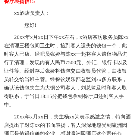
餐厅表扬信15
xx酒店负责人：
您好!
20xx年x月xx日下午xx左右，x酒店茶坊服务员陈xx
在清理三楼包间卫生时，拾到客人遗失的钱包一个，此
时客人已店。经吧员张娅与陈xx一起将客人遗留物品进
行了清理，发现内有人民币7500元、外汇、银行卡以及
证件等。经封存后张娅将钱包交由收银员代管，由收银
员转交给当班主管。经餐饮娱乐部总监刘xx多方联系，
确认该钱包失主为大铜公司客人，刘总监及时和客人取
得联系，于当日18:15分把钱包拿到餐厅归还到客人手
中。
20xx年x月xx日，失主杨xx为表示感激之情，特向酒
店提出了对陈xx的书面表扬，客人深深地感受到瀛洲园
酒店是值得信赖的企业，感谢瀛洲园酒店这个责任心