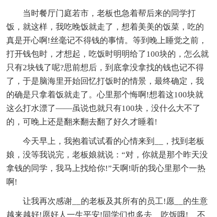
当时餐厅门庭若市，老板也急着帮后来的同学打
饭，就这样，我吃晚饭就走了，想着美美的饭菜，吃的
真是开心啊!丝毫记不得钱的事情。等到晚上睡觉之前，
打开钱包时，才想起，吃饭时明明给了100块的，怎么就
只有2块钱了呢?思前想后，到底拿没拿找的钱也记不得
了，于是脑海里开始回忆打饭时的情景，最终确定，我
的确是只拿着饭就走了。心里那个悔啊!想着这100块就
这么打水漂了——虽说也就只有100块，没什么大不了
的，可晚上还是翻来翻去翻了好久才睡着!
今天早上，我抱着试试看的心情来到__，找到老板
娘，没等我说完，老板娘就说：“对，你就是那个昨天没
拿钱的同学，我马上找给你!”天啊!听的我心里那个一热
啊!
让我再次感谢__的老板及其所有的员工!愿__的生意
越来越好!愿好人一生平安!同学们也多去__吃饭哦!__不