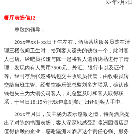
Xx年x月x日
餐厅表扬信12
尊敬的领导：
20xx年xx月xx日下午左右，酒店茶坊服务员陈在清
理三楼包间卫生时，拾到客人遗失的钱包一个，此时客
人已店。经吧员张娅与陈一起将客人遗留物品进行了清
理，发现内有人民币7500元、外汇、银行卡以及证件
等。经封存后张娅将钱包交由收银员代管，由收银员转
交给当班主管。经餐饮娱乐部总监刘多方联系，确认该
钱包失主为大铜公司客人，刘总监及时和客人取得联
系，于当日18:15分把钱包拿到餐厅归还到客人手中。
20xx年月日，失主杨为表示感激之情，特向酒店提
出了对陈的书面表扬，客人深深地感受到瀛洲园酒店是
值得信赖的企业，感谢瀛洲园酒店这个责任心强、服务