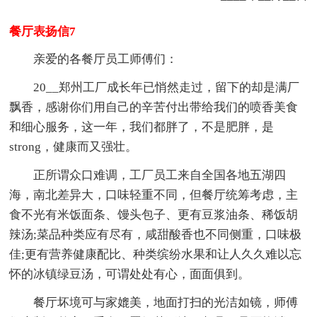
餐厅表扬信7
亲爱的各餐厅员工师傅们：
20__郑州工厂成长年已悄然走过，留下的却是满厂
飘香，感谢你们用自己的辛苦付出带给我们的喷香美食
和细心服务，这一年，我们都胖了，不是肥胖，是
strong，健康而又强壮。
正所谓众口难调，工厂员工来自全国各地五湖四
海，南北差异大，口味轻重不同，但餐厅统筹考虑，主
食不光有米饭面条、馒头包子、更有豆浆油条、稀饭胡
辣汤;菜品种类应有尽有，咸甜酸香也不同侧重，口味极
佳;更有营养健康配比、种类缤纷水果和让人久久难以忘
怀的冰镇绿豆汤，可谓处处有心，面面俱到。
餐厅坏境可与家媲美，地面打扫的光洁如镜，师傅